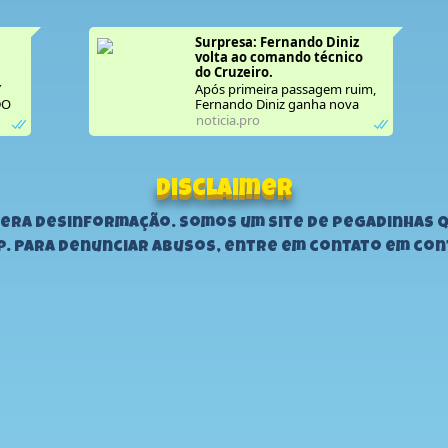
s
Surpresa: Fernando Diniz 
volta ao comando técnico 
do Cruzeiro.
Y
Após primeira passagem ruim,
DO
Fernando Diniz ganha nova
A
chance no Cruzeiro: "time
noticia.pro
AL
solidário".
Disclaimer
 gera desinformação. Somos um site de pegadinhas 
p. Para denunciar abusos, entre em contato em
con