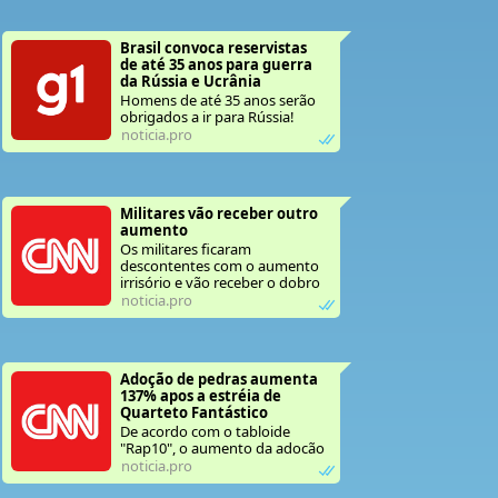
Brasil convoca reservistas 
de até 35 anos para guerra 
da Rússia e Ucrânia 
Homens de até 35 anos serão
obrigados a ir para Rússia!
noticia.pro
Militares vão receber outro 
aumento 
Os militares ficaram
descontentes com o aumento
irrisório e vão receber o dobro
ainda esse ano e ano que vem,
noticia.pro
promete o governo Lula 3.
Adoção de pedras aumenta 
137% apos a estréia de 
Quarteto Fantástico
De acordo com o tabloide
"Rap10", o aumento da adocão
dos seres minerais foi
noticia.pro
ocasionado pelo.lancamento