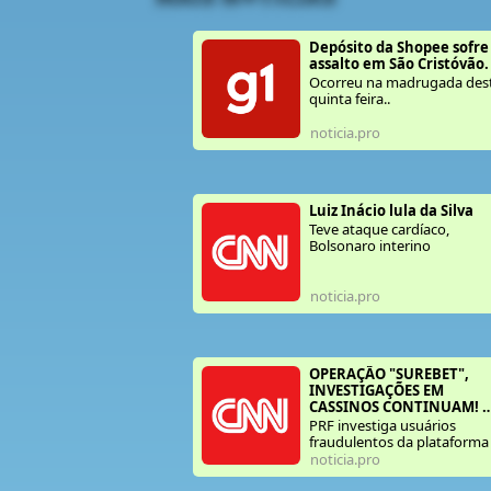
Depósito da Shopee sofre 
assalto em São Cristóvão.
Ocorreu na madrugada des
quinta feira..
noticia.pro
Luiz Inácio lula da Silva 
Teve ataque cardíaco,
Bolsonaro interino
noticia.pro
OPERAÇÃO "SUREBET", 
INVESTIGAÇÕES EM 
CASSINOS CONTINUAM! 
ENTENDA:
PRF investiga usuários
fraudulentos da plataforma
BETESPORTE. Mais de 137.0
noticia.pro
(mil) pessoas já foram