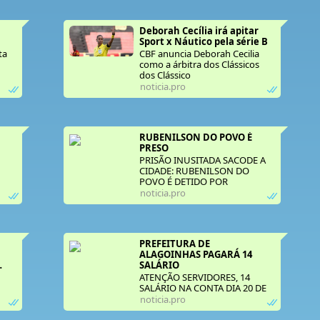
Deborah Cecília irá apitar 
Sport x Náutico pela série B
ta
CBF anuncia Deborah Cecilia
como a árbitra dos Clássicos
dos Clássico
noticia.pro
RUBENILSON DO POVO É 
PRESO
PRISÃO INUSITADA SACODE A
CIDADE: RUBENILSON DO
POVO É DETIDO POR
“EXCESSO DE GOSTOSURA” —
noticia.pro
EM NOTA, ELE ENTREGA O
SEGREDO DO SUCESSO: “PIX,
CERVEJINHA
PREFEITURA DE 
ALAGOINHAS PAGARÁ 14 
SALÁRIO 
ATENÇÃO SERVIDORES, 14
SALÁRIO NA CONTA DIA 20 DE
00
DEZEMBRO
noticia.pro