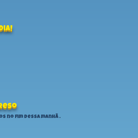
dia!
preso
s no fim dessa manhã .