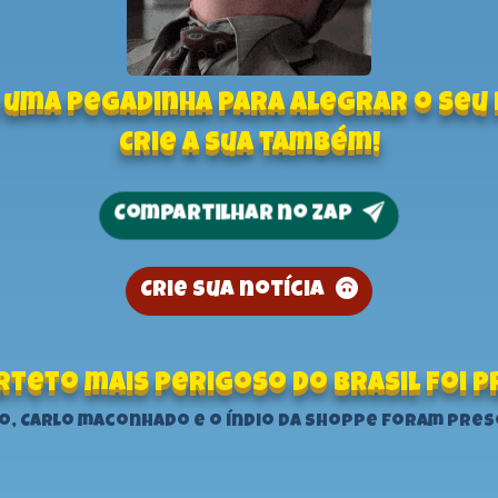
 uma pegadinha para alegrar o seu 
Crie a sua também!
Compartilhar no zap
Crie sua notícia
teto mais perigoso do Brasil foi 
ão, Carlo maconhado e o índio da shoppe foram preso