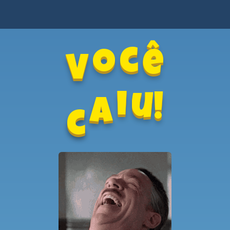
V
o
c
ê
a
c
i
u!