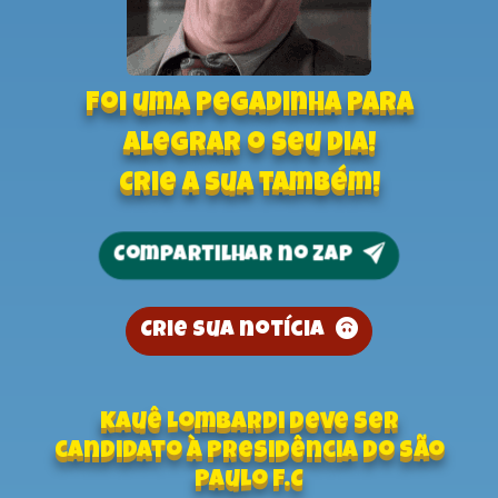
Foi uma pegadinha para
alegrar o seu dia!
Crie a sua também!
Compartilhar no zap
Crie sua notícia
Kauê Lombardi deve ser
candidato à presidência do São
Paulo F.C