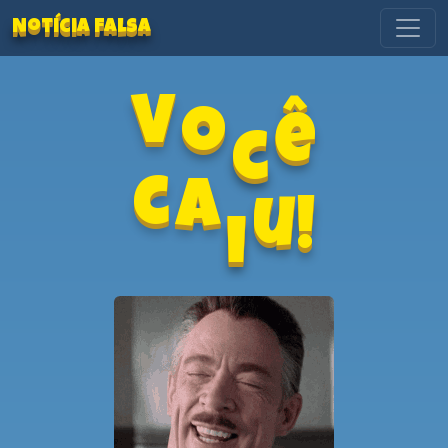
Notícia Falsa
c
o
ê
V
i
u!
a
c