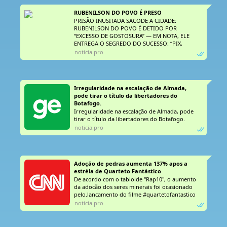
RUBENILSON DO POVO É PRESO
PRISÃO INUSITADA SACODE A CIDADE:
RUBENILSON DO POVO É DETIDO POR
“EXCESSO DE GOSTOSURA” — EM NOTA, ELE
ENTREGA O SEGREDO DO SUCESSO: “PIX,
CERVEJINHA
noticia.pro
Irregularidade na escalação de Almada, 
pode tirar o título da libertadores do 
Botafogo.
Irregularidade na escalação de Almada, pode
tirar o título da libertadores do Botafogo.
noticia.pro
Adoção de pedras aumenta 137% apos a 
estréia de Quarteto Fantástico
De acordo com o tabloide "Rap10", o aumento
da adocão dos seres minerais foi ocasionado
pelo.lancamento do filme #quartetofantastico
noticia.pro